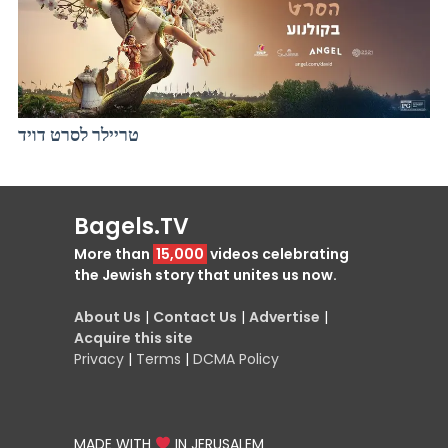
טריילר לסרט דויד
Bagels.TV
More than
15,000
videos celebrating
the Jewish story that unites us now.
About Us
|
Contact Us
|
Advertise
|
Acquire this site
Privacy
|
Terms
|
DCMA Policy
MADE WITH
IN JERUSALEM