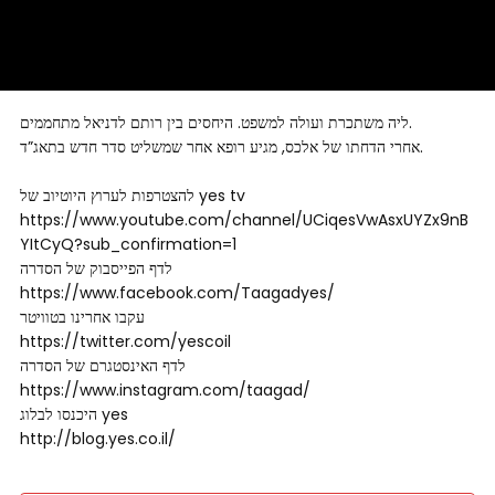
ליה משתכרת ועולה למשפט. היחסים בין רותם לדניאל מתחממים.
אחרי הדחתו של אלכס, מגיע רופא אחר שמשליט סדר חדש בתאג”ד.
להצטרפות לערוץ היוטיוב של yes tv
https://www.youtube.com/channel/UCiqesVwAsxUYZx9nB
YItCyQ?sub_confirmation=1
לדף הפייסבוק של הסדרה
https://www.facebook.com/Taagadyes/
עקבו אחרינו בטוויטר
https://twitter.com/yescoil
לדף האינסטגרם של הסדרה
https://www.instagram.com/taagad/
היכנסו לבלוג yes
http://blog.yes.co.il/