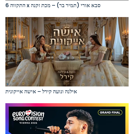
התקווה 6 x סבא אורי (תמיר בר) – מכת זקנה
אילנה ונועה קירל – אישה אייקונית