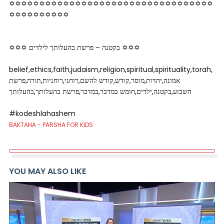
✡✡✡✡✡✡✡✡✡✡✡✡✡✡✡✡✡✡✡✡✡✡✡✡✡✡✡✡✡✡✡✡✡✡
✡✡✡✡✡✡­­✡✡✡✡
✡✡✡ בקטנה – פרשת בהעלותך לילדים ✡✡✡
belief,ethics,faith,judaism,religion,spiritual,spirituality,torah,
אמונה,יהדות,מוסר,קודש,קודש להשם,רוחני,רוחניות,תורה,פרשת
השבוע,בקטנה,ילדים,חומש במדבר,במדבר,פרשת בהעלותך,בהעלותך
#kodeshlahashem
BAKTANA - PARSHA FOR KIDS
YOU MAY ALSO LIKE