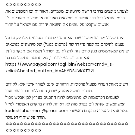
✡✡✡✡✡✡­­✡✡✡✡
לצערנו מופצים ברחבי הרשת סירטונים, מאמרים, תאוריות וכו המכפשים את
חכמי ישראל בכל דרך אפשרית וממצאים תאוריות או מפיצים תאוריות ע”י
אנשים שקבלו על עצמם את השנאת יהדות עם ישראל על הדור.
היום שלכל ילד יש מכשיר שבו הוא נחשף לתכנים מסוכנים אלו לקחנו על
עצמנו להילחם בתופעה ע”י דחיפה (פרסום בגוגל) של סירטונים בנושאים
שונים למשתמשים כגון סירטון זה להצלת עם ישראל נשמח אם תבקר בלינק
הבא ותתרום כפי יכולתך, כול תרומה תתקבל בברכה.
https://www.paypal.com/cgi-bin/webscr?cmd=_s-
xclick&hosted_button_id=AHYDSUVKXT22L
חשוב מאוד: הערוץ מפעיל פרסומות, הרווחים אינם לצורך אישי אלא לקידום
תכנים בנושא אמונה, שבת, התבוללות וכו ברשת ועוד.
לפעמים הפרסומות לא מתאימים לרוח התכנים בערוץ לכן אבקש מכול
המשתמשים שנתקלים בפרסומות לא ראויות לדווח בהקדם האפשרי למייל
kodeshlahashem@gmail.com ואני אדאג להסירה בהקדם האפשרי.
תודה על שיתוף הפעולה.
✡✡✡✡✡✡✡✡✡✡✡✡✡✡✡✡✡✡✡✡✡✡✡✡✡✡✡✡✡✡✡✡✡✡
✡✡✡✡✡✡­­✡✡✡✡