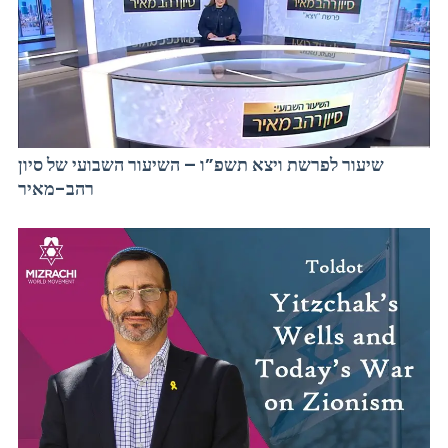
שיעור לפרשת ויצא תשפ”ו – השיעור השבועי של סיון
רהב-מאיר