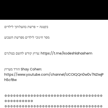
בקטנה – פרשת בהעלותך לילדים
מסר חינוכי לילדים מפרשת השבוע
ערוץ קודש להשם בטלגרם: https://t.me/kodeshlahashem
הורד מערוץ Shay Cohen:
https://www.youtube.com/channel/UCOIQQn0w0v7NZiwjP
h5cfBw
✡✡✡✡✡✡✡✡✡✡✡✡✡✡✡✡✡✡✡✡✡✡✡✡✡✡✡✡✡✡✡✡✡✡
✡✡✡✡✡✡­­✡✡✡✡
✡✡✡✡✡✡✡✡✡✡✡✡✡✡✡✡✡✡✡✡✡✡✡✡✡✡✡✡✡✡✡✡✡✡