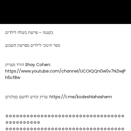
בקטנה – פרשת בשלח לילדים
מסר חינוכי לילדים מפרשת השבוע
הורד מערוץ Shay Cohen:
https://www.youtube.com/channel/UCOIQQn0w0v7NZiwjP
h5cfBw
ערוץ קודש להשם בטלגרם: https://t.me/kodeshlahashem
✡✡✡✡✡✡✡✡✡✡✡✡✡✡✡✡✡✡✡✡✡✡✡✡✡✡✡✡✡✡✡✡✡✡
✡✡✡✡✡✡­­✡✡✡✡
✡✡✡✡✡✡✡✡✡✡✡✡✡✡✡✡✡✡✡✡✡✡✡✡✡✡✡✡✡✡✡✡✡✡