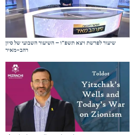
שיעור לפרשת ויצא תשפ”ו – השיעור השבועי של סיון
רהב-מאיר