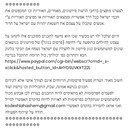
✡✡✡✡✡✡­­✡✡✡✡
לצערנו מופצים ברחבי הרשת סירטונים, מאמרים, תאוריות וכו המכפשים את
חכמי ישראל בכל דרך אפשרית וממצאים תאוריות או מפיצים תאוריות ע”י
אנשים שקבלו על עצמם את השנאת יהדות עם ישראל על הדור.
היום שלכל ילד יש מכשיר שבו הוא נחשף לתכנים מסוכנים אלו לקחנו על
עצמנו להילחם בתופעה ע”י דחיפה (פרסום בגוגל) של סירטונים בנושאים
שונים למשתמשים כגון סירטון זה להצלת עם ישראל נשמח אם תבקר בלינק
הבא ותתרום כפי יכולתך, כול תרומה תתקבל בברכה.
https://www.paypal.com/cgi-bin/webscr?cmd=_s-
xclick&hosted_button_id=AHYDSUVKXT22L
חשוב מאוד: הערוץ מפעיל פרסומות, הרווחים אינם לצורך אישי אלא לקידום
תכנים בנושא אמונה, שבת, התבוללות וכו ברשת ועוד.
לפעמים הפרסומות לא מתאימים לרוח התכנים בערוץ לכן אבקש מכול
המשתמשים שנתקלים בפרסומות לא ראויות לדווח בהקדם האפשרי למייל
kodeshlahashem@gmail.com ואני אדאג להסירה בהקדם האפשרי.
תודה על שיתוף הפעולה.
✡✡✡✡✡✡✡✡✡✡✡✡✡✡✡✡✡✡✡✡✡✡✡✡✡✡✡✡✡✡✡✡✡✡
✡✡✡✡✡✡­­✡✡✡✡