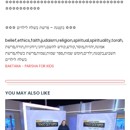
✡✡✡✡✡✡✡✡✡✡✡✡✡✡✡✡✡✡✡✡✡✡✡✡✡✡✡✡✡✡✡✡✡✡
✡✡✡✡✡✡­­✡✡✡✡
✡✡✡ בקטנה – פרשת בשלח לילדים ✡✡✡
belief,ethics,faith,judaism,religion,spiritual,spirituality,torah,
אמונה,יהדות,מוסר,קודש,קודש להשם,רוחני,רוחניות,תורה,פרשת
השבוע,בקטנה,ילדים,חומש שמות,ספר שמות,שמות,פרשת בשלח,פרשת
בשלח לילדים
BAKTANA - PARSHA FOR KIDS
YOU MAY ALSO LIKE