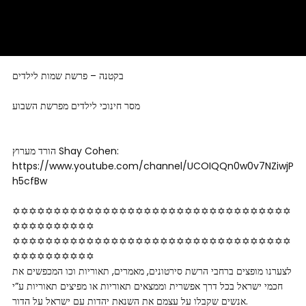
בקטנה – פרשת שמות לילדים
מסר חינוכי לילדים מפרשת השבוע
הורד מערוץ Shay Cohen:
https://www.youtube.com/channel/UCOIQQn0w0v7NZiwjP
h5cfBw
✡✡✡✡✡✡✡✡✡✡✡✡✡✡✡✡✡✡✡✡✡✡✡✡✡✡✡✡✡✡✡✡✡✡
✡✡✡✡✡✡­­✡✡✡✡
✡✡✡✡✡✡✡✡✡✡✡✡✡✡✡✡✡✡✡✡✡✡✡✡✡✡✡✡✡✡✡✡✡✡
✡✡✡✡✡✡­­✡✡✡✡
לצערנו מופצים ברחבי הרשת סירטונים, מאמרים, תאוריות וכו המכפשים את
חכמי ישראל בכל דרך אפשרית וממצאים תאוריות או מפיצים תאוריות ע”י
אנשים שקבלו על עצמם את השנאת יהדות עם ישראל על הדור.