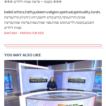
✡✡✡ בקטנה – פרשת שמות לילדים ✡✡✡
belief,ethics,faith,judaism,religion,spiritual,spirituality,torah,
אמונה,יהדות,מוסר,קודש,קודש להשם,רוחני,רוחניות,תורה,פרשת
השבוע,בקטנה,ילדים,חומש שמות,ספר שמות,שמות,פרשת שמות,פרשת
שמות לילדים
BAKTANA - PARSHA FOR KIDS
YOU MAY ALSO LIKE