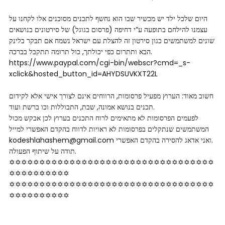
היום שלכל ילד יש מכשיר שבו הוא נחשף לתכנים מסוכנים אלו לקחנו על
עצמנו להילחם בתופעה ע”י דחיפה (פרסום בגוגל) של סירטונים בנושאים
שונים למשתמשים כגון סירטון זה להצלת עם ישראל נשמח אם תבקר בלינק
הבא ותתרום כפי יכולתך, כול תרומה תתקבל בברכה.
https://www.paypal.com/cgi-bin/webscr?cmd=_s-
xclick&hosted_button_id=AHYDSUVKXT22L
חשוב מאוד: הערוץ מפעיל פרסומות, הרווחים אינם לצורך אישי אלא לקידום
תכנים בנושא אמונה, שבת, התבוללות וכו ברשת ועוד.
לפעמים הפרסומות לא מתאימים לרוח התכנים בערוץ לכן אבקש מכול
המשתמשים שנתקלים בפרסומות לא ראויות לדווח בהקדם האפשרי למייל
kodeshlahashem@gmail.com ואני אדאג להסירה בהקדם האפשרי.
תודה על שיתוף הפעולה.
✡✡✡✡✡✡✡✡✡✡✡✡✡✡✡✡✡✡✡✡✡✡✡✡✡✡✡✡✡✡✡✡✡✡
✡✡✡✡✡✡­­✡✡✡✡
✡✡✡✡✡✡✡✡✡✡✡✡✡✡✡✡✡✡✡✡✡✡✡✡✡✡✡✡✡✡✡✡✡✡
✡✡✡✡✡✡­­✡✡✡✡