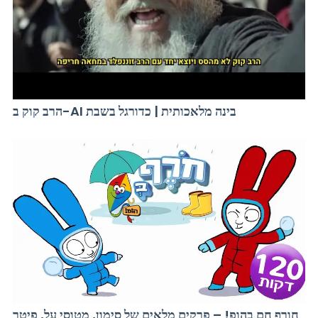
הרב קוק ב-AI בינה מלאכותית | כדורגל בשבת
חורף חם בהופ! – פרקים מלאים של סימון, מטוסי על, פיטר