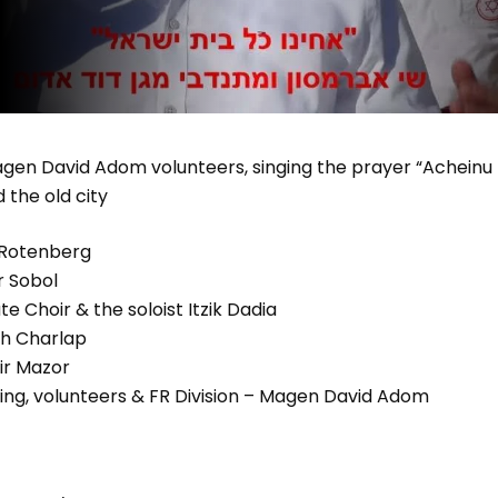
en David Adom volunteers, singing the prayer “Acheinu Ko
 the old city
 Rotenberg
r Sobol
e Choir & the soloist Itzik Dadia
ch Charlap
fir Mazor
ning, volunteers & FR Division – Magen David Adom