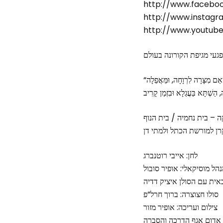
http://www.facebo
http://www.instag
http://www.youtube
געי מגיפת הקורונה בעולם
“אַחֵינוּ כָּל בֵּית יִשְׂרָאֵל הַנְּתוּנִים בְּצָרָה וּבְשִּׁבְיָה, הָעוֹמְדִים בֵּין בַּיָם וּבֵין בַּיַּבָּשָׁה, הַמָּקוֹם יְרַחֵם עֲלֵיהֶם וְיוֹצִיאֵם מִצָּרָה לִרְוָחָה, וּמֵּאֲפֵלָה
 – בית נחמיה / בית הנוף
ן למורשת הכתל ולמתי דן
לחן: אייבי רוטנברג
הל מוסיקאלי: אופיר סובול
ית עם הסולן איציק דדיה
סולו חצוצרה: ברוך חרל”פ
צילום ועריכה: אופיר מזור
ד אדום אגף הדרכה והסברה