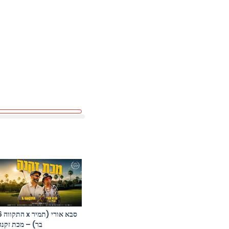
סבא אורי (תמ
בר) – מכת זקנה