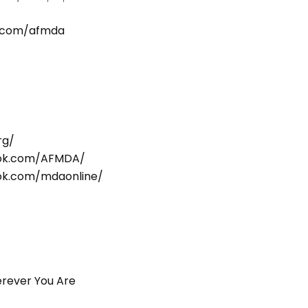
y.com/afmda
rg/
ook.com/AFMDA/
ok.com/mdaonline/
erever You Are