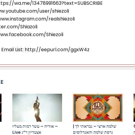
ttps://wa.me/13478991663?text=SUBSCRIBE
ww.youtube.com/user/shiezoli
www.instagram.com/realshiezoli
tter.com/Shiazoli
www.facebook.com/Shiezoli
i Email List: http://eepurl.com/ggxW4z
KE
התקווה 6 x יר
שלמה ארצי – נבראתי לך |
אודיה – עשר רמות מעליו –
גרסת שלמה והאנדלוסים
Live אצטדיון ר”ג