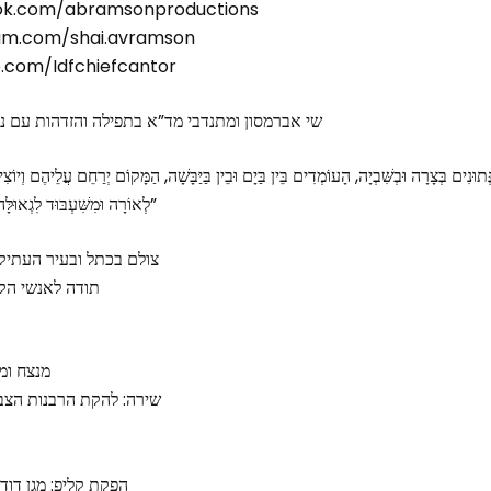
ok.com/abramsonproductions
ram.com/shai.avramson
.com/Idfchiefcantor
שי אברמסון ומתנדבי מד”א בתפילה והזדהות עם נפ
לְאוֹרָה וּמִשִּׁעְבּוּד לִגְאוּלָּה, הַשְׁתָּא בַּעֲגַלָא וּבִזְמַן קָרִיב”
צולם בכתל ובעיר העתיקה
תודה לאנשי הקר
מנצח ומנ
שירה: להקת הרבנות הצבא
הפקת קליפ: מגן דו