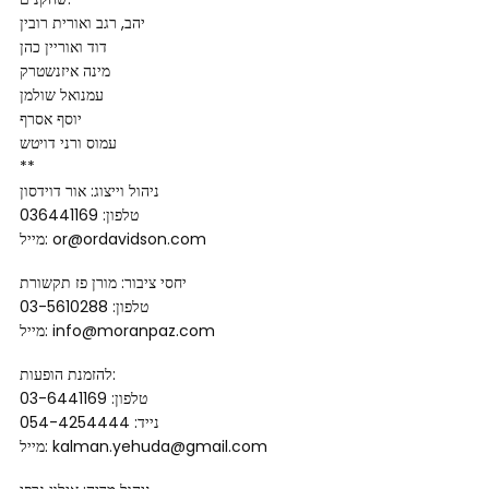
יהב, רגב ואורית רובין
דוד ואוריין כהן
מינה איזנשטרק
עמנואל שולמן
יוסף אסרף
עמוס ורני דויטש
**
ניהול וייצוג: אור דוידסון
טלפון: 036441169
מייל: or@ordavidson.com
יחסי ציבור: מורן פז תקשורת
טלפון: 03-5610288
מייל: info@moranpaz.com
להזמנת הופעות:
טלפון: 03-6441169
נייד: 054-4254444
מייל: kalman.yehuda@gmail.com