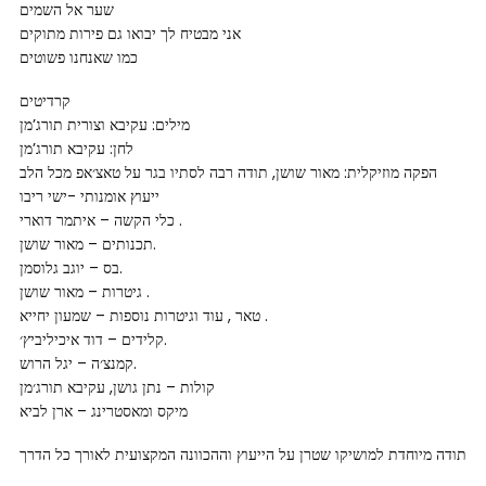
שער אל השמים
אני מבטיח לך יבואו גם פירות מתוקים
כמו שאנחנו פשוטים
קרדיטים
מילים: עקיבא וצורית תורג’מן
לחן: עקיבא תורג’מן
הפקה מוזיקלית: מאור שושן, תודה רבה לסתיו בגר על טאצ׳אפ מכל הלב
ייעוץ אומנותי -ישי ריבו
כלי הקשה – איתמר דוארי .
תכנותים – מאור שושן.
בס – יוגב גלוסמן.
גיטרות – מאור שושן .
טאר , עוד וגיטרות נוספות – שמעון יחייא .
קלידים – דוד איכיליביץ׳.
קמנצ׳ה – יגל הרוש.
קולות – נתן גושן, עקיבא תורג׳מן
מיקס ומאסטרינג – ארן לביא
תודה מיוחדת למושיקו שטרן על הייעוץ וההכוונה המקצועית לאורך כל הדרך