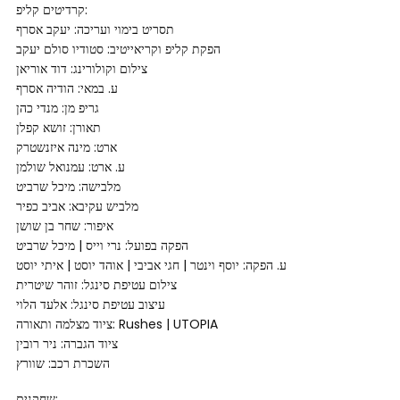
קרדיטים קליפ:
תסריט בימוי ועריכה: יעקב אסרף
הפקת קליפ וקריאייטיב: סטודיו סולם יעקב
צילום וקולורינג: דוד אוריאן
ע. במאי: הודיה אסרף
גריפ מן: מנדי כהן
תאורן: זושא קפלן
ארט: מינה איזנשטרק
ע. ארט: עמנואל שולמן
מלבישה: מיכל שרביט
מלביש עקיבא: אביב כפיר
איפור: שחר בן שושן
הפקה בפועל: נרי וייס | מיכל שרביט
ע. הפקה: יוסף וינטר | חגי אביבי | אוהד יוסט | איתי יוסט
צילום עטיפת סינגל: זוהר שיטרית
עיצוב עטיפת סינגל: אלעד הלוי
ציוד מצלמה ותאורה: Rushes | UTOPIA
ציוד הגברה: ניר רובין
השכרת רכב: שוורץ
שחקנים: