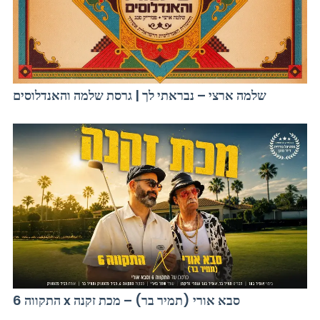
שלמה ארצי – נבראתי לך | גרסת שלמה והאנדלוסים
התקווה 6 x סבא אורי (תמיר בר) – מכת זקנה