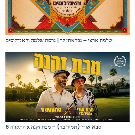
שלמה ארצי – נבראתי לך | גרסת שלמה והאנדלוסים
התקווה 6 x סבא אורי (תמיר בר) – מכת זקנה