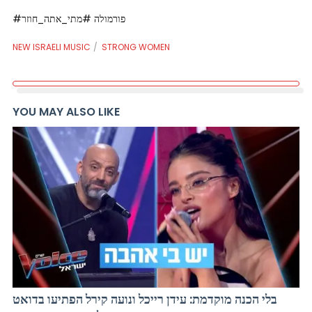
#פורמולה #מתי_אתה_חוזר
NEW ISRAELI MUSIC
STRONG WOMEN
YOU MAY ALSO LIKE
בלי הכנה מוקדמת: עידן רייכל ונועה קירל הפתיעו בדואט