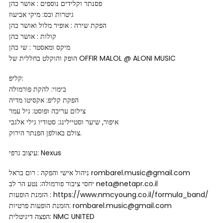
פסנתר וקלידים נוספים : אושר כהן
גיטרות ובס: מיקי אביעוז
הפקת שירה : אופיר מלול ואושר כהן
קולות : אושר כהן
מיקס ומאסטר : שי כהן
הופק והוקלט בחללית של OFFIR MALOL @ ALONI MUSIC
קליפ:
בימוי: להקת פורמולה
הפקת קליפ: אקסיטו מדיה
צילום עריכה ופוסט: גיל עמר
איפור, שיער וסטיילינג: סטודיו גילי אלגבי
צולם באולפן הפנתר הירוק.
עיצוב גרפי: Nexus
ניהול אישי והפקה : רום בראל rombarel.music@gmail.com
יחסי ציבור פורמולה: נטע הר לב neta@netapr.co.il
הזמנת הופעות : https://www.nmcyoung.co.il/formula_band/
הזמנת הופעות פרטיות: rombarel.music@gmail.com
הפצה דיגיטלית: NMC UNITED