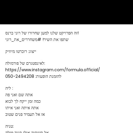
זה הפרויקט שלנו למען שחרורו של רוני ברנס!
שתפו את השיר! #משחררים_את_רוני
ייצוג: רוברטו מיוזיק
לאינסטגרם של פורמולה:
https://www.instagram.com/formula.official/
להזמנת הופעות: 050-2494208
ליה :
אתה שם ואני פה
כמה זמן ייקח לך לבוא
אתה איתה ואני איתו
אז אל תעמיד פנים שטוב
טניה:
אל תשתוק אולי תגיד מילה