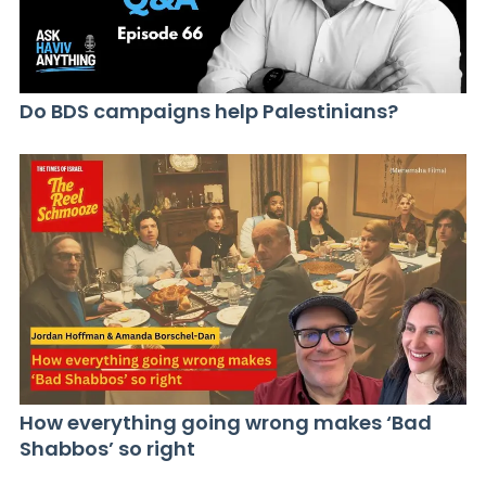
Do BDS campaigns help Palestinians?
How everything going wrong makes ‘Bad
Shabbos’ so right