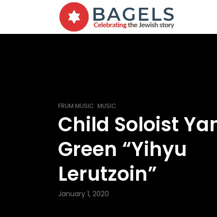
,
FRUM MUSIC
MUSIC
Child Soloist Ya
Green “Yihyu
Lerutzoin”
January 1, 2020