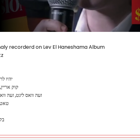
ginaly recorderd on Lev El Haneshama Album
tz
יהיו לר
קוק אריין,
זעה וואס ליגט, זעה וו
טאטע,
בקר