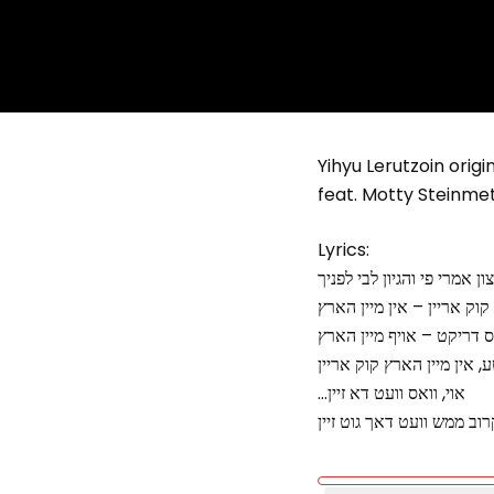
Yihyu Lerutzoin ori
feat. Motty Steinme
Lyrics:
צון אמרי פי והגיון לבי לפניך
 קוק אריין – אין מיין הארץ
אס דריקט – אויף מיין הארץ
 אין מיין הארץ קוק אריין
…אוי, וואס וועט דא זיין
וב ממש וועט דאך גוט זיין