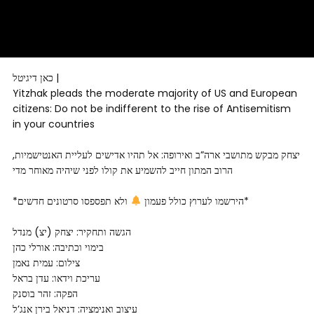
כאן דיגיטל |
Yitzhak pleads the moderate majority of US and European
citizens: Do not be indifferent to the rise of Antisemitism
in your countries
יצחק מבקש מתושבי ארה”ב ואירופה: אל תהיו אדישים לעליית האנטישמיות,
הרוב המתון חייב להשמיע את קולו לפני שיהיה מאוחר מדי
ולא תפספסו סרטונים חדשים*
*הירשמו לערוץ כולל פעמון
הגשה ותחקיר: יצחק (יצ) מנדל
בימוי וכתיבה: אורלי כהן
צילום: עמית נאמן
עריכת וידאו: עדן בראל
הפקה: זהר בוסנק
עיצוב ואנימציה: דניאל בירן אנג’ל