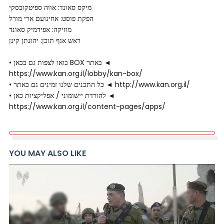
מיקס סאונד: אווה ספיטקובסקי
הפקת פוסט: אחינועם ארי מורל
מוזיקה: אפידמיק סאונד
ראש אגף תוכן: יהונתן קינן
• בואו לצפות גם בכאן BOX באתר ◄
https://www.kan.org.il/lobby/kan-box/
• כל התכנים שלנו זמינים גם באתר ◄ http://www.kan.org.il/
• להורדת יישומוני / אפליקציות כאן ◄
https://www.kan.org.il/content-pages/apps/
YOU MAY ALSO LIKE