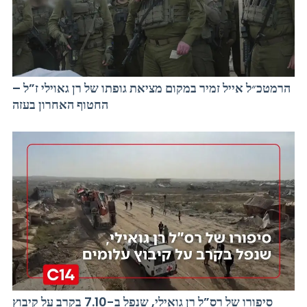
הרמטכ״ל אייל זמיר במקום מציאת גופתו של רן גאוילי ז”ל –
החטוף האחרון בעזה
סיפורו של רס”ל רן גואילי, שנפל ב-7.10 בקרב על קיבוץ