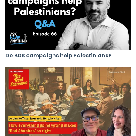
Do BDS campaigns help Palestinians?