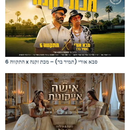
התקווה 6 x סבא אורי (תמיר בר) – מכת זקנה