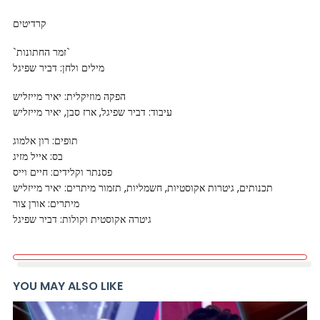
קרדיטים
`זמר החתונות`
מילים ולחן: דביר שפיגל
הפקה מוזיקלית: יאיר מייזליש
עיבוד: דביר שפיגל, ארז סבן, יאיר מייזליש
תופים: רון אלמוג
בס: אייל מזיג
פסנתר וקלידים: חיים וייס
תכנותים, גיטרות אקוסטיות, חשמליות, תזמור מיתרים: יאיר מייזליש
מיתרים: אורן צור
גיטרה אקוסטית וקולות: דביר שפיגל
YOU MAY ALSO LIKE