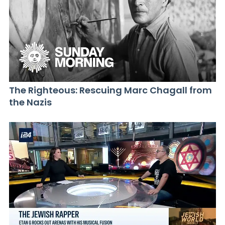
The Righteous: Rescuing Marc Chagall from
the Nazis