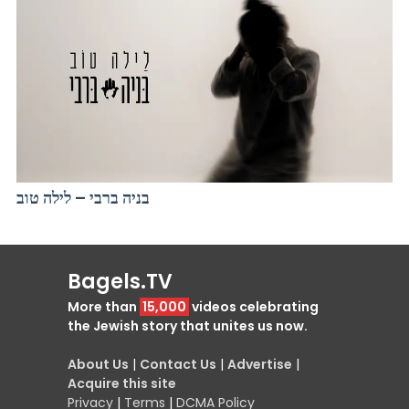
בניה ברבי – לילה טוב
Bagels.TV
More than
15,000
videos celebrating
the Jewish story that unites us now.
About Us
|
Contact Us
|
Advertise
|
Acquire this site
Privacy
|
Terms
|
DCMA Policy