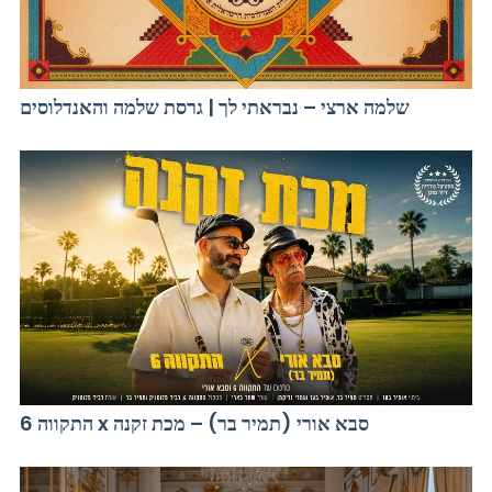
שלמה ארצי – נבראתי לך | גרסת שלמה והאנדלוסים
התקווה 6 x סבא אורי (תמיר בר) – מכת זקנה