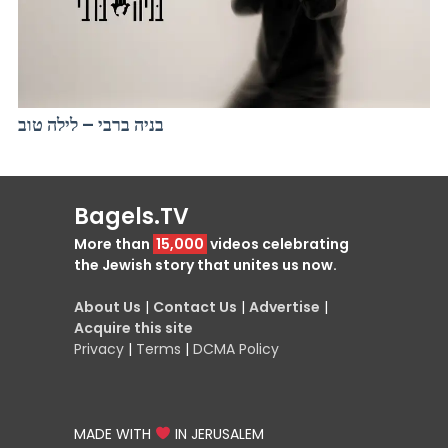
בניה ברבי – לילה טוב
Bagels.TV
More than
15,000
videos celebrating
the Jewish story that unites us now.
About Us
|
Contact Us
|
Advertise
|
Acquire this site
Privacy
|
Terms
|
DCMA Policy
MADE WITH
IN JERUSALEM