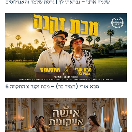
שלמה ארצי – נבראתי לך | גרסת שלמה והאנדלוסים
התקווה 6 x סבא אורי (תמיר בר) – מכת זקנה