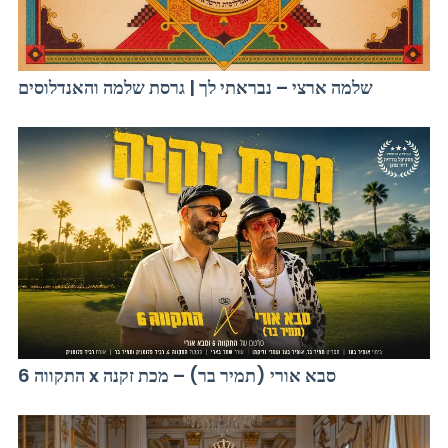
שלמה ארצי – נבראתי לך | גרסת שלמה והאנדלוסים
התקווה 6 x סבא אורי (תמיר בר) – מכת זקנה