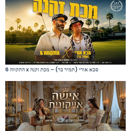
התקווה 6 x סבא אורי (תמיר בר) – מכת זקנה