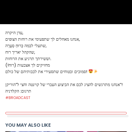
עדן היקרה,
אנחנו מאחלים לך שתפעימי את רוחות הצופים,
שתעלי לבמה כְּרוּחַ סְעָרָה,
שהקהל יאריך רוח,
וששירתך תרגיע את הרוחות.
מחזיקים לך אצבעות (רוח!)
סמוכים ובטוחים שתסעירי את לבבותיהם של כולם!
אנחנו מתרגשים להציג לכם את הביצוע העברי של קוינטה וחצי ל”הוריקן”!
תרגום: הקלדניה
#BROADCAST
YOU MAY ALSO LIKE