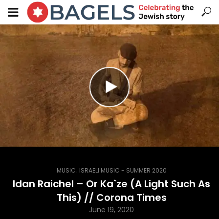
,
MUSIC
ISRAELI MUSIC - SUMMER 2020
Idan Raichel – Or Ka`ze (A Light Such As
This) // Corona Times
June 19, 2020