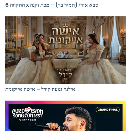
התקווה 6 x סבא אורי (תמיר בר) – מכת זקנה
אילנה ונועה קירל – אישה אייקונית