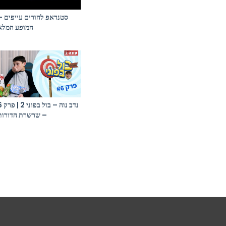
סטנדאפ להורים עייפים –
המופע המלא
נדב נוה – בול
– שרשרת הדורות