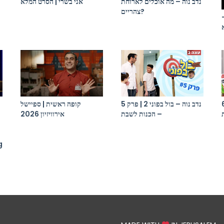
נדב נוה – מה אוכלים לארוחת
אני בשרי | הסרט המלא
צהריים?
 בפוני 2 | פרק 6
נדב נוה – בול בפוני 2 | פרק 5
קופה ראשית | ספיישל
– הכנות לשבת
אירוויזיון 2026
g