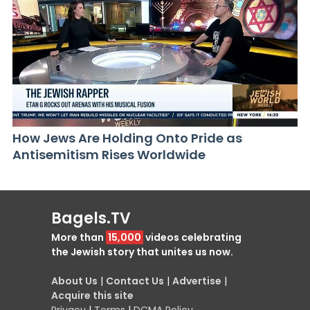
How Jews Are Holding Onto Pride as
Antisemitism Rises Worldwide
Bagels.TV
More than
15,000
videos celebrating
the Jewish story that unites us now.
About Us
|
Contact Us
|
Advertise
|
Acquire this site
Privacy
|
Terms
|
DCMA Policy