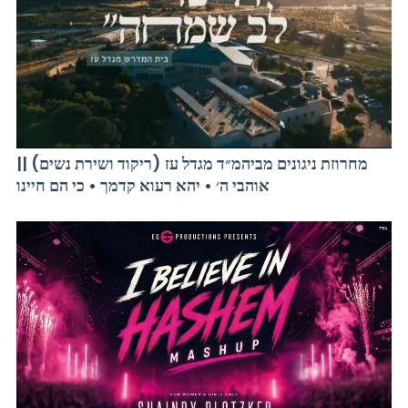
מחרוזת ניגונים מביהמ״ד מגדל עז (ריקוד ושירת נשים) ||
אוהבי ה׳ • יהא רעוא קדמך • כי הם חיינו