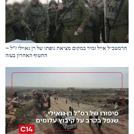
הרמטכ״ל אייל זמיר במקום מציאת גופתו של רן גאוילי ז”ל –
החטוף האחרון בעזה