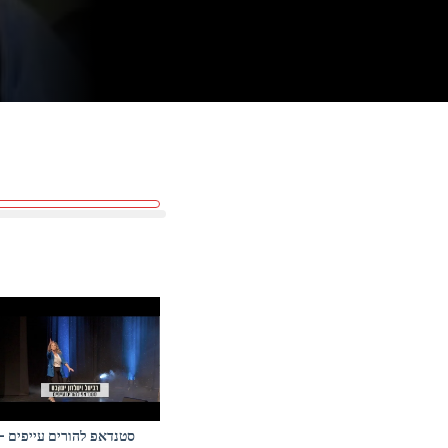
סטנדאפ להורים עייפים –