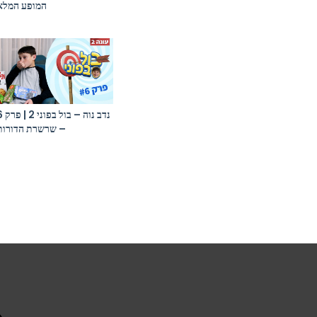
המופע המלא
נדב נוה – בול
– שרשרת הדורות