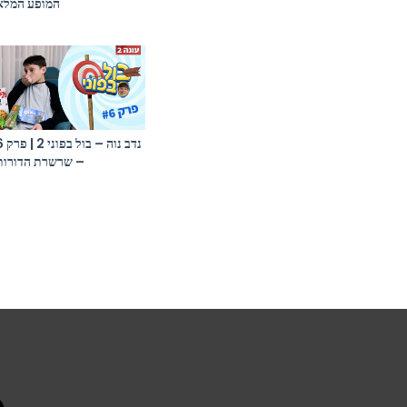
המופע המלא
נדב נוה – בול
– שרשרת הדורות