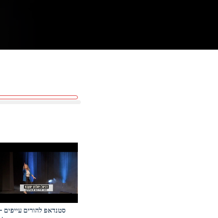
סטנדאפ להורים עייפים –