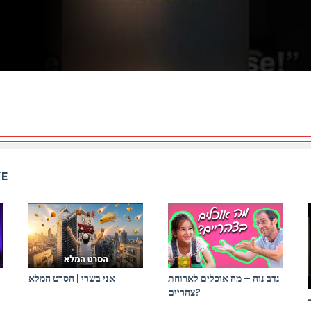
KE
נדב נוה – מה אוכלים לארוחת
אני בשרי | הסרט המלא
צהריים?