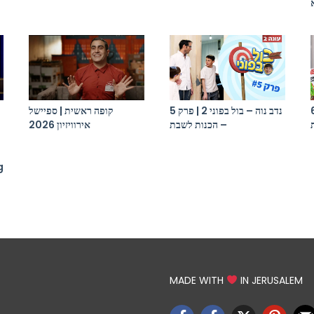
 בפוני 2 | פרק 6
נדב נוה – בול בפוני 2 | פרק 5
קופה ראשית | ספיישל
– הכנות לשבת
אירוויזיון 2026
g
MADE WITH
IN JERUSALEM