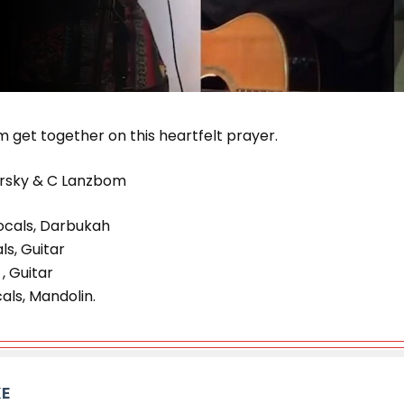
 get together on this heartfelt prayer.
irsky & C Lanzbom
cals, Darbukah
ls, Guitar
, Guitar
ls, Mandolin.
KE