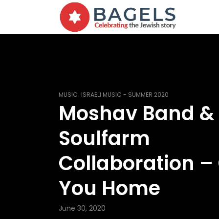
,
MUSIC
ISRAELI MUSIC - SUMMER 2020
Moshav Band &
Soulfarm
Collaboration –
You Home
June 30, 2020