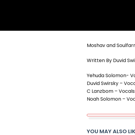
Moshav and Soulfarm
Written By Duvid Sw
Yehuda Solomon- Vo
Duvid Swirsky – Voca
C Lanzbom – Vocals 
Noah Solomon – Voca
YOU MAY ALSO LI