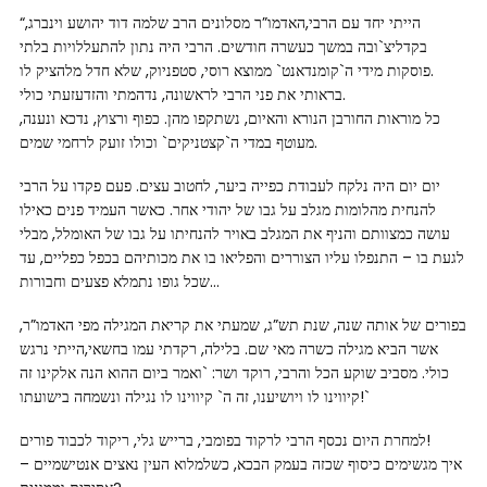
“הייתי יחד עם הרבי,האדמו”ר מסלונים הרב שלמה דוד יהושע וינברג,
בקדליצ`ובה במשך כעשרה חודשים. הרבי היה נתון להתעללויות בלתי
פוסקות מידי ה`קומנדאנט` ממוצא רוסי, סטפניוק, שלא חדל מלהציק לו.
בראותי את פני הרבי לראשונה, נדהמתי והזדעזעתי כולי.
כל מוראות החורבן הנורא והאיום, נשתקפו מהן. כפוף ורצוץ, נדכא ונענה,
מעוטף במדי ה`קצטניקים` וכולו זועק לרחמי שמים.
יום יום היה נלקח לעבודת כפייה ביער, לחטוב עצים. פעם פקדו על הרבי
להנחית מהלומות מגלב על גבו של יהודי אחר. כאשר העמיד פנים כאילו
עושה כמצוותם והניף את המגלב באויר להנחיתו על גבו של האומלל, מבלי
לגעת בו – התנפלו עליו הצוררים והפליאו בו את מכותיהם בכפל כפליים, עד
שכל גופו נתמלא פצעים וחבורות…
בפורים של אותה שנה, שנת תש”ג, שמעתי את קריאת המגילה מפי האדמו”ר,
אשר הביא מגילה כשרה מאי שם. בלילה, רקדתי עמו בחשאי,הייתי נרגש
כולי. מסביב שוקע הכל והרבי, רוקד ושר: `ואמר ביום ההוא הנה אלקינו זה
קיווינו לו ויושיענו, זה ה` קיווינו לו נגילה ונשמחה בישועתו!`
למחרת היום נכסף הרבי לרקוד בפומבי, ברייש גלי, ריקוד לכבוד פורים!
איך מגשימים כיסוף שכזה בעמק הבכא, כשלמלוא העין נאצים אנטישמיים –