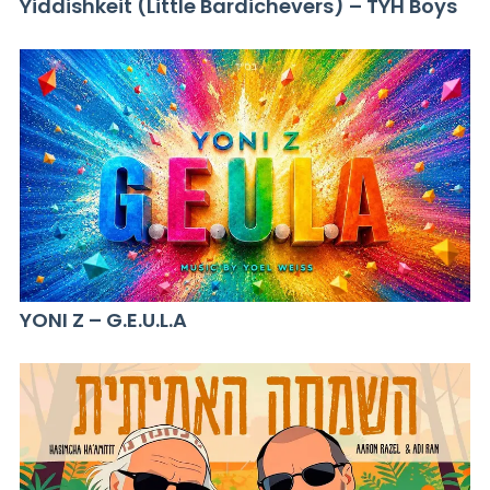
Yiddishkeit (Little Bardichevers) – TYH Boys
YONI Z – G.E.U.L.A