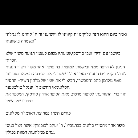
“ואמר ביום ההוא הנה אלוקינו זה קיווינו לו ויושיענו זה ה` קיווינו לו נגילה
ונשמחה בישועתו”
ביושבי עם ידידי זאבי סורסקי,שמעתיו מפזם לעצמו תנועה משיר שלא
הכרתי.
הניגון לא הרפה ממני וביקשתי למוצאו. בחיפושיי אחר מקור השיר הגעתי
לגדול הקלידנים החסידי מאיר אדלר ששר לי את הגירסה המלאה מזכרונו.
מוטי גולדמן כתב “המבשר”, הביא לי את שמו של מלחין השיר- החסיד
הסלונימאי החשוב ר` יענקל טולכאנער.
תוך כדי, התוודעתי לסיפור מרטיט מאת הסופר אהרון סורסקי, המספר את
סיפורו של השיר.
פורים תש״ג במחיצת האדמו”ר מסלונים.
סיפר אחד מחסידי סלונים בברנוביץ`, ר` יעקב לכוביצקי, אשר ניצל בניסי
נסים ממלתעות המוות בפולין.