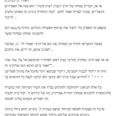
אסירים וממונים?
או אז, הבריק במוחו של הרב וינברג רעיון מקורי. הוא פנה אל האסירים
הנוצריים, שכניו לצריף ואמר להם: `הבה ונתחרה בינינו, מי מאתנו מיטיב
לרקוד`…
משפט זה הספיק כדי ליצור את שיתוף הפעולה הנדרש. כהרף עין,נענו הם
להזמנתו ופתחו במחול סוער.
כאשר התעייפו וחדלו מן המחול, פנו הם אל הרבי ואמרו לו: `נו, ועכשיו
הפגינו אתם, הז`ידים, את כוחכם`…
או אז יצא הרבי במחול, מזדקר בבת ראש לאחוריו ומתנשא אל על, עוד ועוד
“ואמר ביום ההוא הנה אלוקינו זה”…
היה זה ריקוד לכבוד השכינה, ריקוד שביטא יותר מהכל את מהות הפורים:
`להודיע שכל קוויך לא יבושו ולא יכלמו לנצח כל החוסים בך!` ” – – –
כל אלה הביאוני להחלטה להקליט בס”ד את השיר המיוחד הזה בהברה
סלונימאית ולהכניס שמחה יהודית אמיתית, כזו של קידוש ה` לכל בית לכבוד
ימי הפורים הבאים עלינו לטובה.
סינגל זה מצטרף לאוסף המיוחד שיצא בעזרת ה` בקרוב והוא כולל בתוכו
ניגונים עתיקים עליהם גדלתי ומהם לקוחה השראתי במוזיקה.