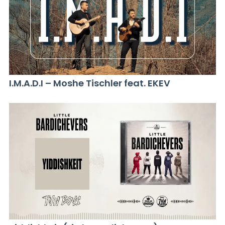
I.M.A.D.I – Moshe Tischler feat. EKEV