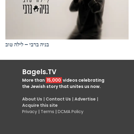
בניה ברבי – לילה טוב
Bagels.TV
More than
15,000
videos celebrating
the Jewish story that unites us now.
About Us
|
Contact Us
|
Advertise
|
Acquire this site
Privacy
|
Terms
|
DCMA Policy