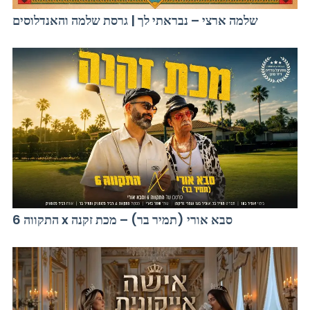
שלמה ארצי – נבראתי לך | גרסת שלמה והאנדלוסים
התקווה 6 x סבא אורי (תמיר בר) – מכת זקנה