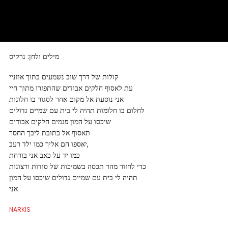
מילים ולחן: נרקיס
קולות של דרך שוב נשמעים בתוך אוזניי
עת לאסוף חלקים אבודים שהתפזרו מתוך חיי
אני נוסעת אל מקום אחר לסגור בו חלונות
לחלום בו חלומות תהיה לי בית עם שמיים גדולים
שיכסו על המון פגמים חלקים אבודים
תאסוף אל כתובת ליבך החסר
יאספו הם אליך כמו ילד רעב,
כמו יד על כאב אני בורחת
כדי לחזור מהר תכסה בשמיכות של סודות ורצונות
תהיה לי בית עם שמיים גדולים שיכסו על המון
אני
NARKIS