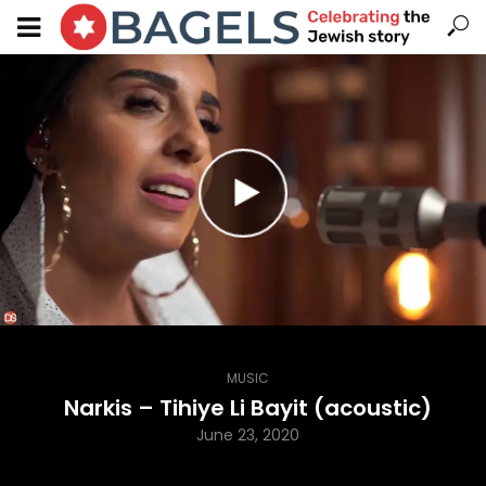
MUSIC
Narkis – Tihiye Li Bayit (acoustic)
June 23, 2020