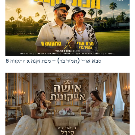
התקווה 6 x סבא אורי (תמיר בר) – מכת זקנה