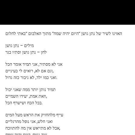
האזינו לשיר של נתן גושן “היום יהיה שמח” מתוך האלבום “באתי לחלום
מילים – נתן גושן
לחן – נתן גושן וסתיו בגר
אני לא מסתיר, אני תמיד אומר הכל
וגם אם לא, רואים לי בעיניים,
ואני כמו ילד, לא גיבור כזה גדול.
תמיד נותן יותר ממה שאני יכול
וזאת אמת, יעידו השמיים,
בכל הכח ושישרף הכל.
עייף מלהחזיק את הראש מעל המים
ואני חלש, אני נופל מהרגליים
אבל לא מתייאש אין מה להתווכח,
עוד ננצח, היום יהיה שמח.