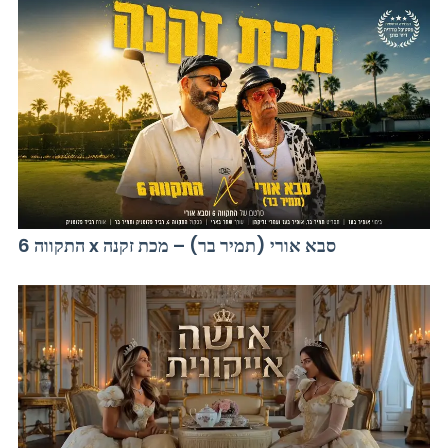
התקווה 6 x סבא אורי (תמיר בר) – מכת זקנה