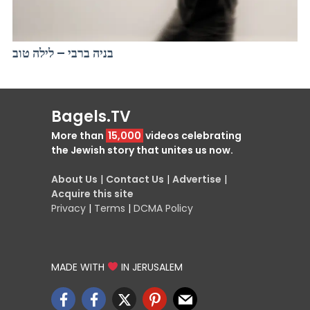
בניה ברבי – לילה טוב
Bagels.TV
More than
15,000
videos celebrating
the Jewish story that unites us now.
About Us
|
Contact Us
|
Advertise
|
Acquire this site
Privacy
|
Terms
|
DCMA Policy
MADE WITH
IN JERUSALEM