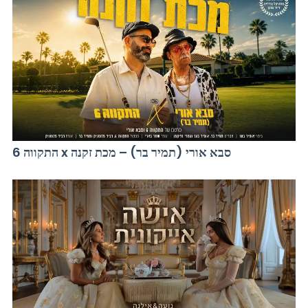
התקווה 6 x סבא אורי (תמיר בר) – מכת זקנה