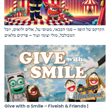
הקרקס של הופ! – סמי הכבאי, מטוסי על, אליס ולואיס, יובל
המבולבל, מולי וצומי ועוד – פרקים מלאים
Give with a Smile – Fiveish & Friends |