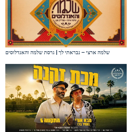
שלמה ארצי – נבראתי לך | גרסת שלמה והאנדלוסים