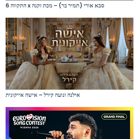
התקווה 6 x סבא אורי (תמיר בר) – מכת זקנה
אילנה ונועה קירל – אישה אייקונית