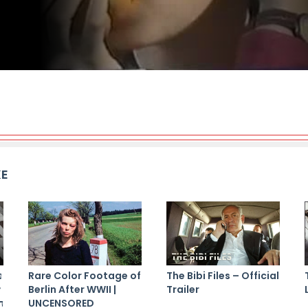
KE
ם
Rare Color Footage of
The Bibi Files – Official
ת
Berlin After WWII |
Trailer
ם
UNCENSORED