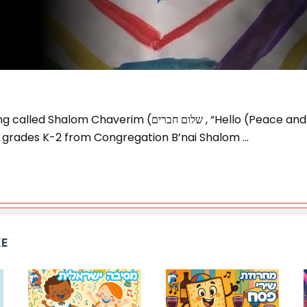
Chaverim (שלום חברים , “Hello (Peace and/or Goodbye)
in grades K-2 from Congregation B’nai Shalom …
KE