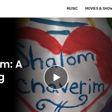
MUSIC
MOVIES & SHO
m: A
g