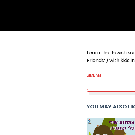
Learn the Jewish song called Shalom 
Friends”) with kids 
BIMBAM
YOU MAY ALSO LI