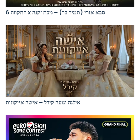
התקווה 6 x סבא אורי (תמיר בר) – מכת זקנה
אילנה ונועה קירל – אישה אייקונית