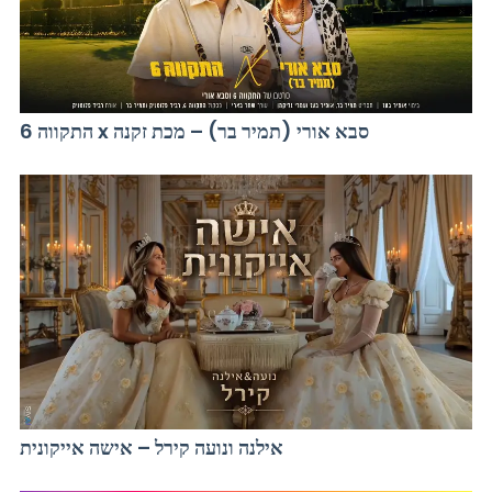
התקווה 6 x סבא אורי (תמיר בר) – מכת זקנה
אילנה ונועה קירל – אישה אייקונית