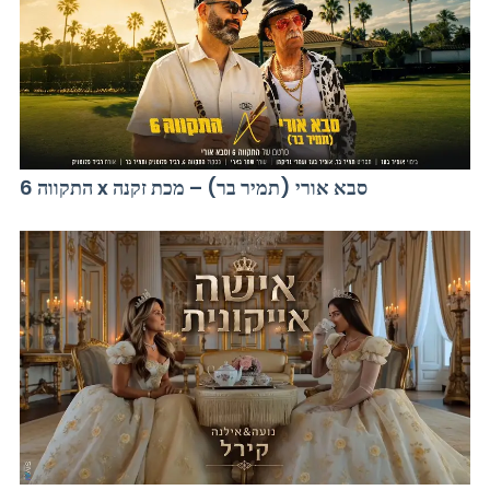
התקווה 6 x סבא אורי (תמיר בר) – מכת זקנה