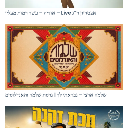
אודיה – עשר רמות מעליו – Live אצטדיון ר”ג
שלמה ארצי – נבראתי לך | גרסת שלמה והאנדלוסים