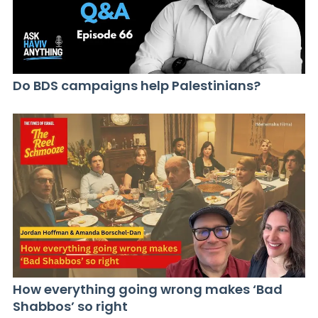
Do BDS campaigns help Palestinians?
How everything going wrong makes ‘Bad
Shabbos’ so right