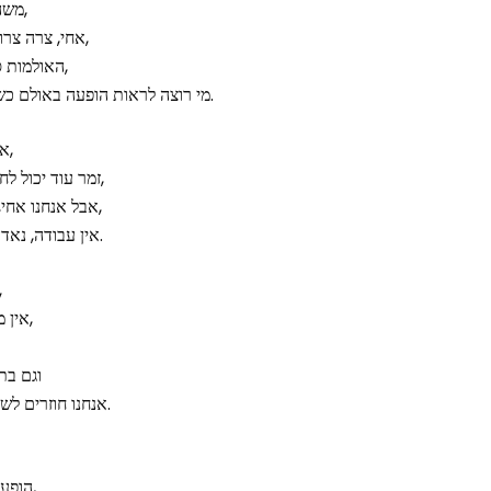
משהו קרה – התהפכה הקערה,
אחי, צרה צרורה, אין אור בקצה המנהרה,
האולמות סגורים, הקהל בפחד בבתים,
מי רוצה לראות הופעה באולם כשמלאך המוות מרקד בעולם.
אין עבודה, נאדה, אפס, כלום,
זמר עוד יכול לחלטר באיך קוראים לו.. בזום,
אבל אנחנו אחי, אנשי הבמה, אנשי הדממה,
אין עבודה, נאדה, אפס, גורנישט, חור שחור.
הושתק הסאונד, כב
אין מטולה, אין עפולה, אין אילת,
וגם בת
אנחנו חוזרים לשוק הרבה, הרבה אחרי כולם.
הופעות זה לא מוגדר כצורך חיוני,