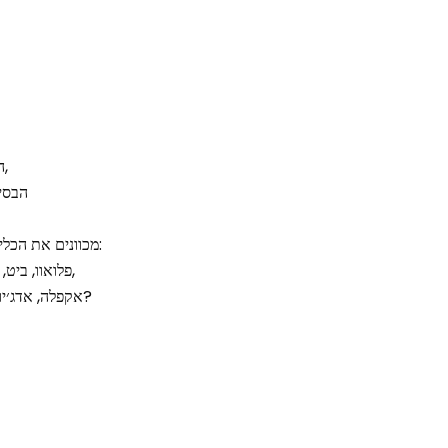
החצוצרן, הפסנתרן, המתופף,
הבסי
מכוונים את הכלים, משוחחים בשפת סתרים:
פלואוו, ביט, תרצה, שמרצה, סנר, שמייר,
אקפלה, אדג׳יו, אלט, מה הם מדברים שם?