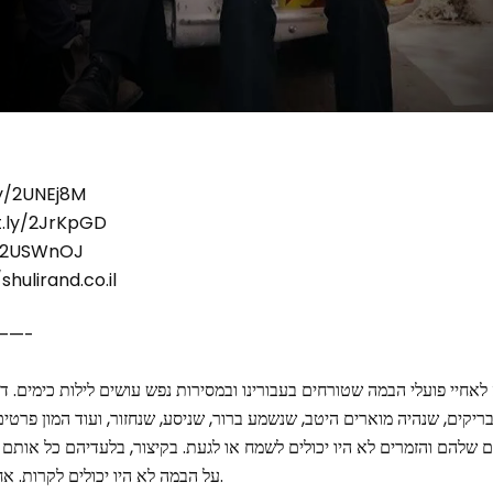
פייסבוק – j8M
אינסטגרם – JrKpGD
יוטיוב – nOJ
האתר הרשמי – nd.co.il
——-
חיי פועלי הבמה שטורחים בעבורינו ובמסירות נפש עושים לילות כימים. ד
בריקים, שנהיה מוארים היטב, שנשמע ברור, שניסע, שנחזור, ועוד המון פרטי
ם שלהם והזמרים לא היו יכולים לשמח או לגעת. בקיצור, בלעדיהם כל אותם
על הבמה לא היו יכולים לקרות. אחים אהובים, לא מובן מאליו.