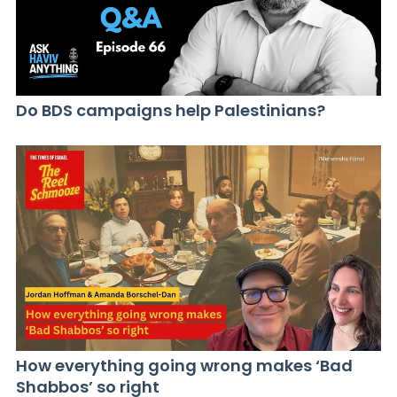
Do BDS campaigns help Palestinians?
How everything going wrong makes ‘Bad
Shabbos’ so right