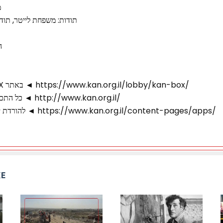
מ
תודות: משפחת לייטר, תודה
ה
• בואו לצפות גם בכאן BOX באתר ◄ https://www.kan.org.il/lobby/kan-box/
• כל התכנים שלנו זמינים גם באתר ◄ http://www.kan.org.il/
• להורדת יישומוני / אפליקציות כאן ◄ https://www.kan.org.il/content-pages/apps/
KE