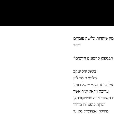
מין שיהדות וגלישה עובדים
ביחד
בימוי: יהל יעקב
צילום: תומר לוין
צילום תת מימי – טל רומנו
עריכת וידאו: יאיר אשר
 סאונד: אווה ספיטקובסקי
הפקת פוסט: רז מרדר
מוזיקה: אפידמיק סאונד