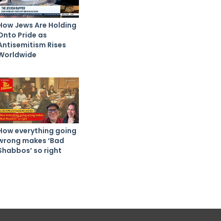
How Jews Are Holding
Onto Pride as
Antisemitism Rises
Worldwide
How everything going
wrong makes ‘Bad
Shabbos’ so right