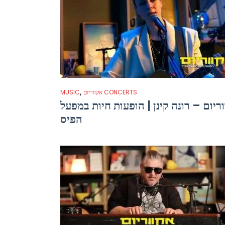
,
אקווריום CONCERTS
MUSIC
ריום – רונה קינן | הופעות חיות במפעל
הפיס