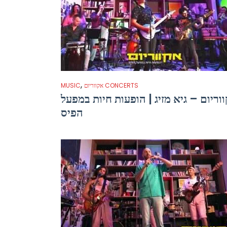
,
אקווריום CONCERTS
MUSIC
וריום – גיא מזיג | הופעות חיות במפעל
הפיס