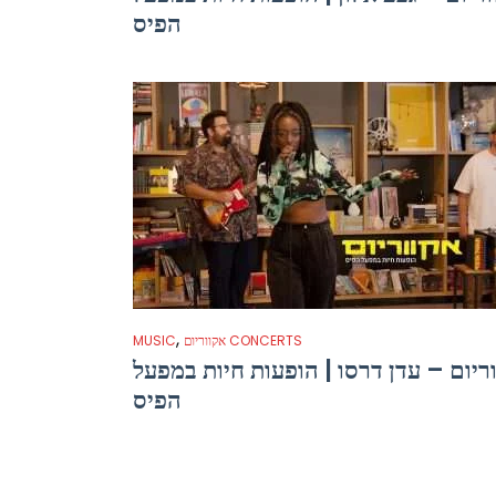
הפיס
,
אקווריום CONCERTS
MUSIC
ריום – עדן דרסו | הופעות חיות במפעל
הפיס