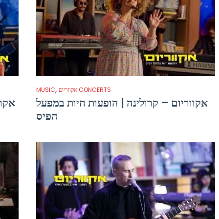
,
אקווריום CONCERTS
MUSIC
אקווריום – קרולינה | הופעות חיות במפעל
אקוו
הפיס