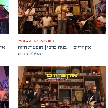
,
אקווריום CONCERTS
MUSIC
אקווריום – בניה ברבי | הופעות חיות
אקו
במפעל הפיס