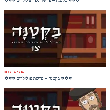
✡✡✡ בקטנה – פרשת מצורע לילדים ✡✡✡
,
KIDS
PARSHA
✡✡✡ בקטנה – פרשת צו לילדים ✡✡✡