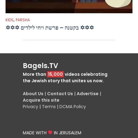
,
KIDS
PARSHA
✡✡✡ בקטנה – פרשת ויחי לילדים ✡✡✡
Bagels.TV
More than
15,000
videos celebrating
the Jewish story that unites us now.
About Us
|
Contact Us
|
Advertise
|
Acquire this site
Privacy
|
Terms
|
DCMA Policy
MADE WITH
IN JERUSALEM