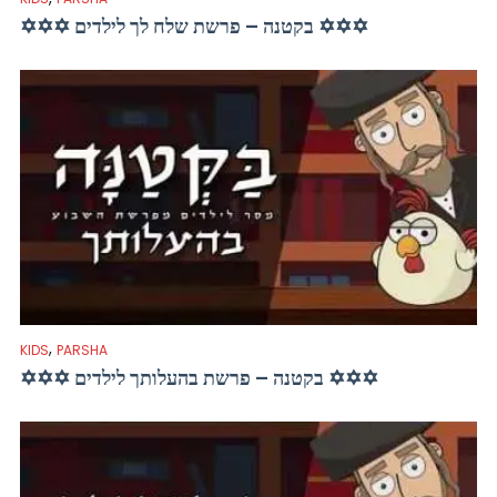
✡✡✡ בקטנה – פרשת שלח לך לילדים ✡✡✡
,
KIDS
PARSHA
✡✡✡ בקטנה – פרשת בהעלותך לילדים ✡✡✡