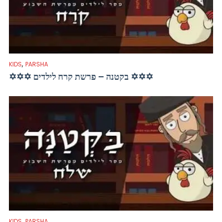
,
KIDS
PARSHA
✡✡✡ בקטנה – פרשת קרח לילדים ✡✡✡
,
KIDS
PARSHA