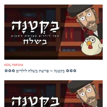
,
KIDS
PARSHA
✡✡✡ בקטנה – פרשת בשלח לילדים ✡✡✡