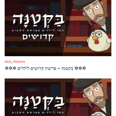
,
KIDS
PARSHA
✡✡✡ בקטנה – פרשת קדושים לילדים ✡✡✡