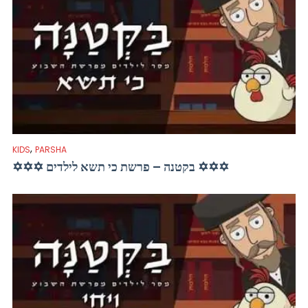
,
KIDS
PARSHA
✡✡✡ בקטנה – פרשת כי תשא לילדים ✡✡✡