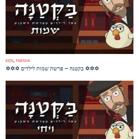
,
KIDS
PARSHA
✡✡✡ בקטנה – פרשת שמות לילדים ✡✡✡