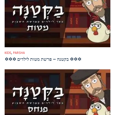
,
KIDS
PARSHA
✡✡✡ בקטנה – פרשת מטות לילדים ✡✡✡