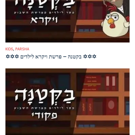
,
KIDS
PARSHA
✡✡✡ בקטנה – פרשת ויקרא לילדים ✡✡✡