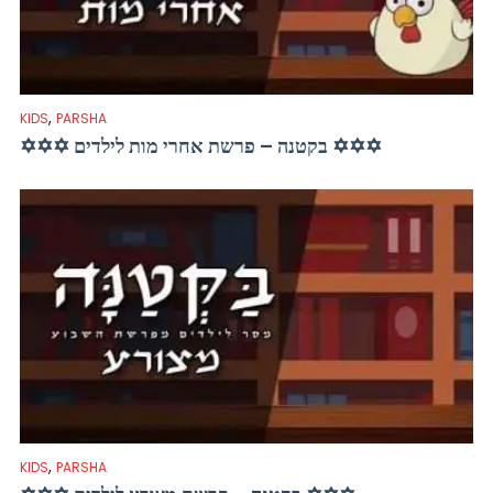
,
KIDS
PARSHA
✡✡✡ בקטנה – פרשת אחרי מות לילדים ✡✡✡
,
KIDS
PARSHA