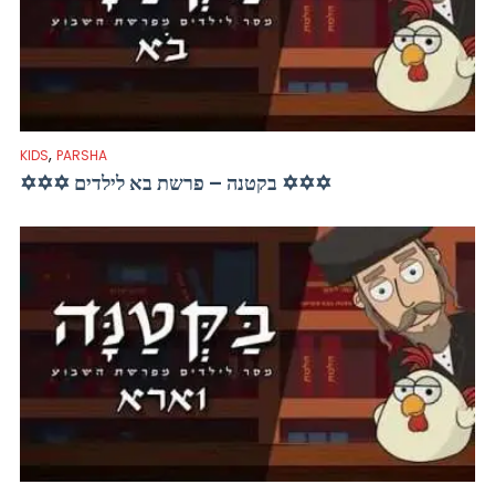
,
KIDS
PARSHA
✡✡✡ בקטנה – פרשת בא לילדים ✡✡✡