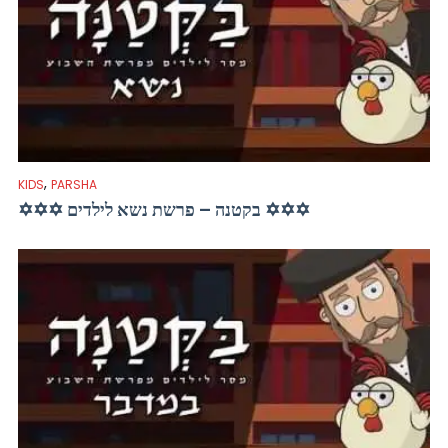
,
KIDS
PARSHA
✡✡✡ בקטנה – פרשת נשא לילדים ✡✡✡