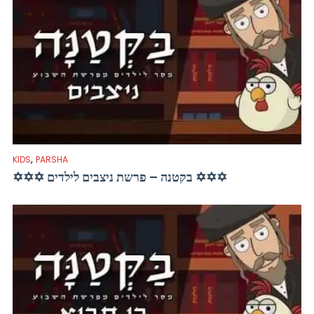
,
KIDS
PARSHA
✡✡✡ בקטנה – פרשת ניצבים לילדים ✡✡✡