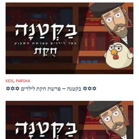
,
KIDS
PARSHA
✡✡✡ בקטנה – פרשת חקת לילדים ✡✡✡