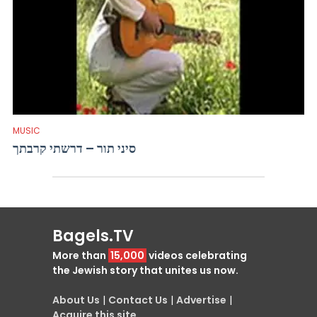
MUSIC
סיני תור – דרשתי קרבתך
Bagels.TV
More than
15,000
videos celebrating
the Jewish story that unites us now.
About Us
|
Contact Us
|
Advertise
|
Acquire this site