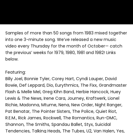
Samples of more than 50 songs from 1983 mixed together
into one 3-minute song. We’ve released a new music
video every Thursday for the month of October— catch
the previous’ weeks for 1979, 1980, 1981 and 1982! Links
below.
Featuring:
Billy Joel, Bonnie Tyler, Corey Hart, Cyndi Lauper, David
Bowie, Def Leppard, Dio, Eurythmics, The Fixx, Grandmaster
Flash & Melle Mel, Greg Kihn Band, Herbie Hancock, Huey
Lewis & The News, Irene Cara, Journey, Kraftwerk, Lionel
Richie, Madonna, Mtume, Nena, New Order, Night Ranger,
Pat Benatar, The Pointer Sisters, The Police, Quiet Riot,
R.E.M., Rick James, Rockwell, The Romantics, Run-DMC,
Shannon, The Smiths, Spandau Ballet, Styx, Suicidal
Tendencies, Talking Heads, The Tubes, U2, Van Halen, Yes,