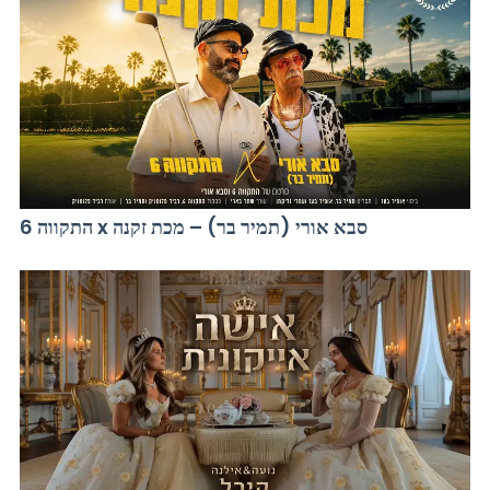
התקווה 6 x סבא אורי (תמיר בר) – מכת זקנה