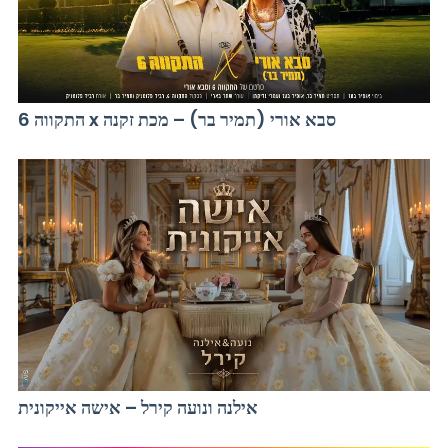
התקווה 6 x סבא אורי (תמיר בר) – מכת זקנה
אילנה ונועה קירל – אישה אייקונית