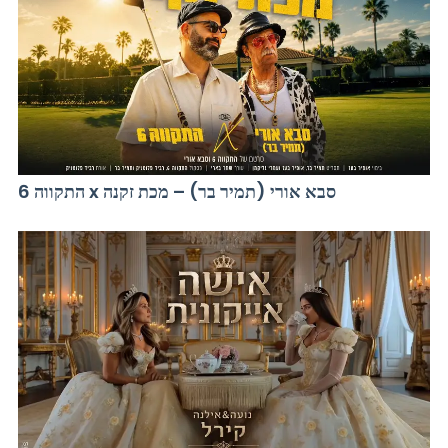
התקווה 6 x סבא אורי (תמיר בר) – מכת זקנה