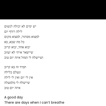
יש ימים לא יכולה לנשום
לילה רודף יום
למצוא מסתור, למצוא מקום
כל מה שבא, בא
יבוא אחד, יבוא קרוב
שיישאר איתי לא יעזוב
ושיישלח לי המזל איזה יום טוב
תמיד זה בא קרוב
ונעלם בלילה
אין לי יום ואין לי לילה
שיישלח לי מלמעלה
איזה יום טוב
A good day
There are days when I can’t breathe