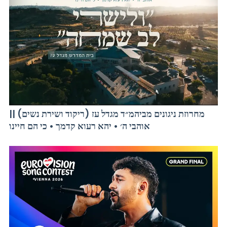
מחרוזת ניגונים מביהמ״ד מגדל עז (ריקוד ושירת נשים) ||
אוהבי ה׳ • יהא רעוא קדמך • כי הם חיינו