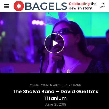
,
,
MUSIC
WOMEN ONLY
SHALVA BAND
The Shalva Band – David Guetta’s
Titanium
June 21, 2019