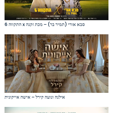
התקווה 6 x סבא אורי (תמיר בר) – מכת זקנה
אילנה ונועה קירל – אישה אייקונית