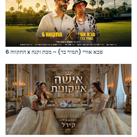
התקווה 6 x סבא אורי (תמיר בר) – מכת זקנה