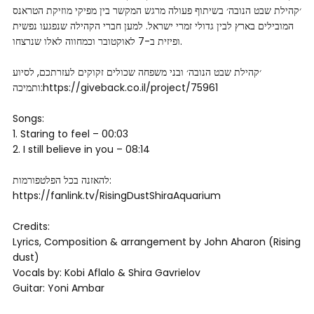
׳קהילת שבט הנובה׳ בשיתוף פעולה מרגש המקשר בין מפיקי מוזיקת הטראנס
המובילים בארץ לבין גדולי זמרי ישראל. למען חברי הקהילה שנפגעו נפשית
ופיזית ב-7 לאוקטובר וכמחווה לאלו שנרצחו.
׳קהילת שבט הנובה׳ ובני משפחה שכולים זקוקים לעזרתכם, לסיוע
ותמיכה:https://giveback.co.il/project/75961
Songs:
1. Staring to feel – 00:03
2. I still believe in you – 08:14
להאזנה בכל הפלטפורמות:
https://fanlink.tv/RisingDustShiraAquarium
Credits:
Lyrics, Composition & arrangement by John Aharon (Rising
dust)
Vocals by: Kobi Aflalo & Shira Gavrielov
Guitar: Yoni Ambar