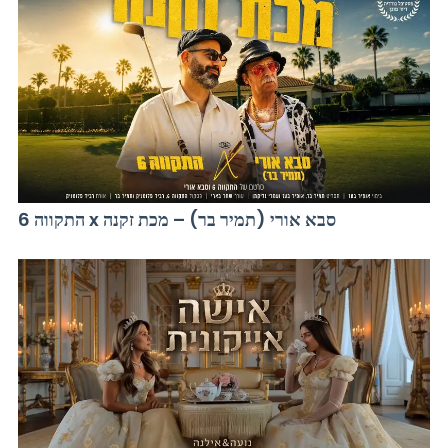
התקווה 6 x סבא אורי (תמיר בר) – מכת זקנה