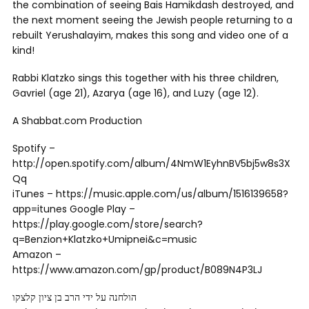
the combination of seeing Bais Hamikdash destroyed, and
the next moment seeing the Jewish people returning to a
rebuilt Yerushalayim, makes this song and video one of a
kind!
Rabbi Klatzko sings this together with his three children,
Gavriel (age 21), Azarya (age 16), and Luzy (age 12).
A Shabbat.com Production
Spotify –
http://open.spotify.com/album/4NmW1EyhnBV5bj5w8s3X
Qq
iTunes – https://music.apple.com/us/album/1516139658?
app=itunes Google Play –
https://play.google.com/store/search?
q=Benzion+Klatzko+Umipnei&c=music
Amazon –
https://www.amazon.com/gp/product/B089N4P3LJ
הולחנה על ידי הרב בן ציון קלצקו