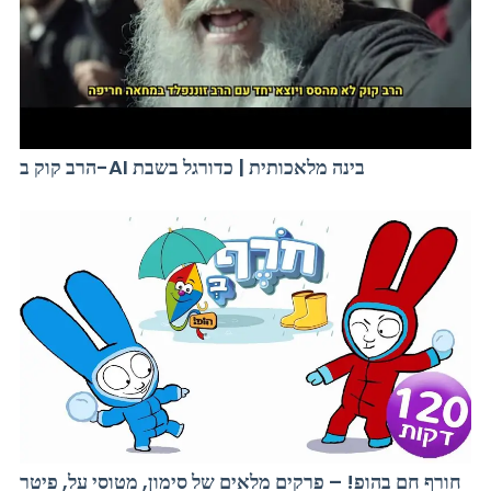
הרב קוק ב-AI בינה מלאכותית | כדורגל בשבת
חורף חם בהופ! – פרקים מלאים של סימון, מטוסי על, פיטר